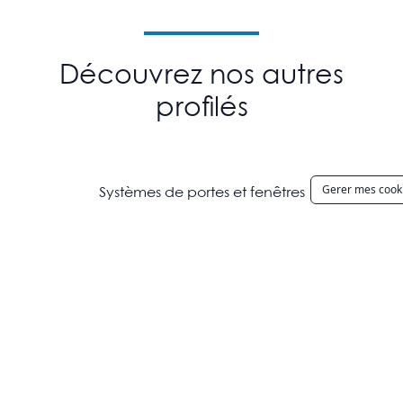
Découvrez nos autres
profilés
Gerer mes cook
Systèmes de portes et fenêtres
VENTA
TRITON
THEMI
HERMES
HI
NEX
Systèmes de portes coulissantes