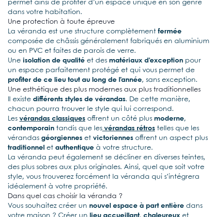
permet ainsi de profiter d’un espace unique en son genre
dans votre habitation.
Une protection à toute épreuve
La véranda est une structure complètement
fermée
composée de châssis généralement fabriqués en aluminium
ou en PVC et faites de parois de verre.
Une
isolation de qualité
et des
matériaux d’exception
pour
un espace parfaitement protégé et qui vous permet de
profiter de ce lieu tout au long de l’année
, sans exception.
Une esthétique des plus modernes aux plus traditionnelles
Il existe
différents styles de vérandas
. De cette manière,
chacun pourra trouver le style qui lui correspond.
Les
vérandas classiques
offrent un côté plus
moderne
,
contemporain
tandis que les
vérandas rétros
telles que les
vérandas
géorgiennes
et
victoriennes
offrent un aspect plus
traditionnel
et
authentique
à votre structure.
La véranda peut également se décliner en diverses teintes,
des plus sobres aux plus originales. Ainsi, quel que soit votre
style, vous trouverez forcément la véranda qui s’intégrera
idéalement à votre propriété.
Dans quel cas choisir la véranda ?
Vous souhaitez créer un
nouvel espace à part entière
dans
votre maison ? Créer un
lieu accueillant
,
chaleureux
et