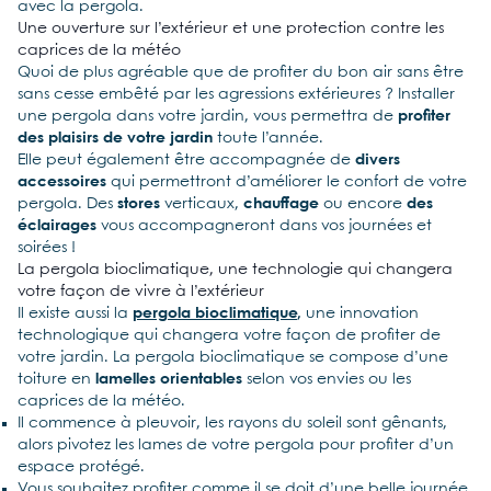
avec la pergola.
Une ouverture sur l’extérieur et une protection contre les
caprices de la météo
Quoi de plus agréable que de profiter du bon air sans être
sans cesse embêté par les agressions extérieures ? Installer
une pergola dans votre jardin, vous permettra de
profiter
des plaisirs de votre jardin
toute l’année.
Elle peut également être accompagnée de
divers
accessoires
qui permettront d’améliorer le confort de votre
pergola. Des
stores
verticaux,
chauffage
ou encore
des
éclairages
vous accompagneront dans vos journées et
soirées !
La pergola bioclimatique, une technologie qui changera
votre façon de vivre à l’extérieur
Il existe aussi la
pergola bioclimatique
,
une innovation
technologique qui changera votre façon de profiter de
votre jardin. La pergola bioclimatique se compose d’une
toiture en
lamelles orientables
selon vos envies ou les
caprices de la météo.
Il commence à pleuvoir, les rayons du soleil sont gênants,
alors pivotez les lames de votre pergola pour profiter d’un
espace protégé.
Vous souhaitez profiter comme il se doit d’une belle journée