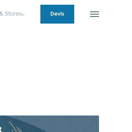
& Stores
Devis