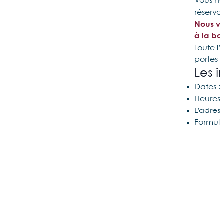
Vous n
réservo
Nous v
à la b
Toute 
portes
Les 
Dates 
Heures
L’adre
Formula