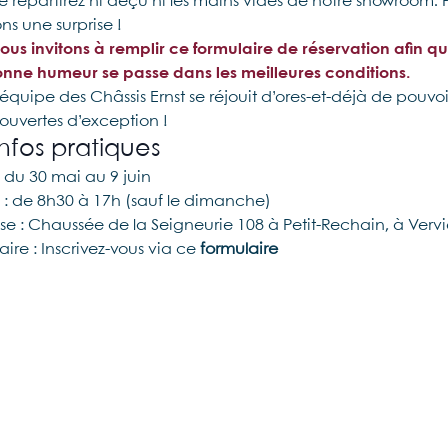
e repartirez ni déçu ni les mains vides de notre showroom. P
ns une surprise !
ous invitons à remplir ce formulaire de réservation afin
onne humeur se passe dans les meilleures conditions.
l’équipe des Châssis Ernst se réjouit d’ores-et-déjà de pouvo
 ouvertes d’exception !
infos pratiques
: du 30 mai au 9 juin
 : de 8h30 à 17h (sauf le dimanche)
sse : Chaussée de la Seigneurie 108 à Petit-Rechain, à Vervi
ire : Inscrivez-vous via ce
formulaire