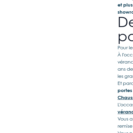
et plu
showro
De
po
Pour l
À l’oc
vérand
ans de 
les gra
Et par
portes
Chauss
L’occa
véran
Vous a
remise 