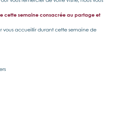
our vous remercier de votre visite, nous vous
 que cette semaine consacrée au partage et
ir vous accueillir durant cette semaine de
ers