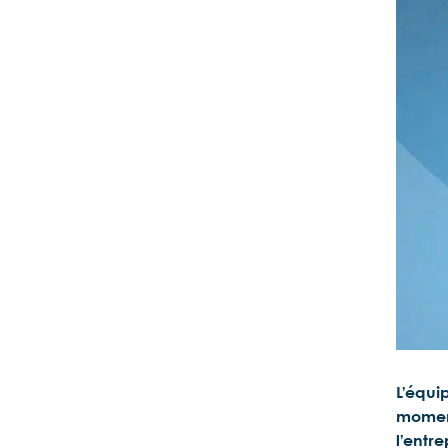
L’équi
moment
l’entr