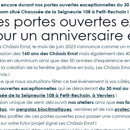
s encore durant nos portes ouvertes exceptionnelles du 30
om situé Chaussée de la Seigneurie 108 à Petit-Rechain !
s portes ouvertes e
ur un anniversaire
es Châssis Ernst, le mois de juin 2023 s’annonce comme un 
casion des
160 ans des Châssis Ernst
mais également des 40 
as en aluminium ainsi que des 50 années d’expérience en f
la création de la fenêtre guillotine en bois, Les Châssis Ern
nds !
ce que nous souhaitons fêter ce bel événement à vos côtés
 ouvertes exceptionnelles
qui se dérouleront
du 30 mai au 
ée de la Seigneurie 108 à Petit-Rechain, à Verviers
!
sion unique de venir découvrir
nos ateliers
ainsi que
nos fa
das
, de
pergolas bioclimatiques
, verrières et de nos
protec
llez profiter de ces portes ouvertes pour passer une comman
sur votre futur projet signé Les Châssis Ernst !