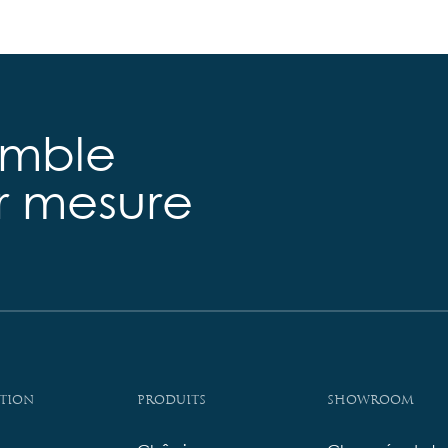
emble
ur mesure
tion
Produits
Showroom