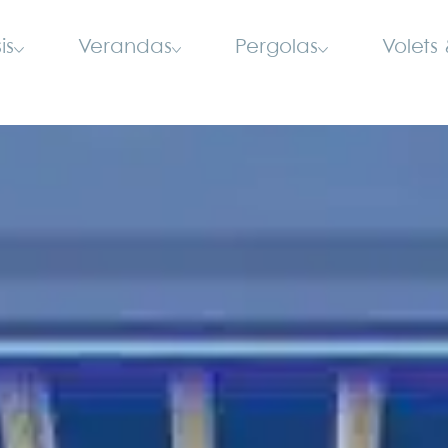
is
Verandas
Pergolas
Volets 