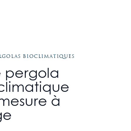
rgolas bioclimatiques
 pergola
climatique
 mesure à
ge