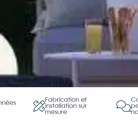
Fabrication et
Co
années
installation sur
pe
mesure
no