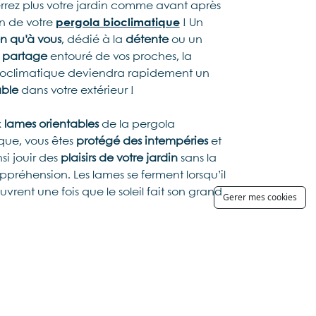
rrez plus votre jardin comme avant après
ion de votre
pergola bioclimatique
! Un
n qu’à vous
, dédié à la
détente
ou un
e
partage
entouré de vos proches, la
ioclimatique deviendra rapidement un
able
dans votre extérieur !
x
lames orientables
de la pergola
que, vous êtes
protégé des intempéries
et
si jouir des
plaisirs de votre jardin
sans la
ppréhension. Les lames se
ferment
lorsqu’il
ouvrent
une fois que le
soleil
fait son grand
Gerer mes cookies
ntéressé par les
nombreux avantages
l’installation d’une
pergola bioclimatique
à
e ce soit pour transformer cet espace en un
oning
ou pour en faire un lieu de partage
 la pergola bioclimatique sera l’allié de