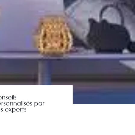
nseils
rsonnalisés par
s experts