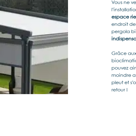
Vous ne ve
l’installat
espace rie
endroit d
pergola b
indispens
Grâce au
bioclimati
pouvez ain
moindre a
pleut
et
s’
retour !
Vous êtes i
qu’offrent 
Liège
? Qu
lieu coco
convivial
,