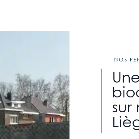
Nos pe
Une
bio
sur
Liè