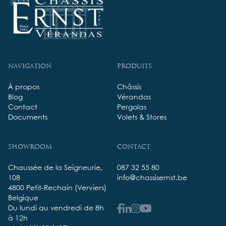
Navigation
Produits
À propos
Châssis
Blog
Vérandas
Contact
Pergolas
Documents
Volets & Stores
Showroom
Contact
Chaussée de la Seigneurie,
087 32 55 80
108
info@chassisernst.be
4800 Petit-Rechain (Verviers)
Belgique
Du lundi au vendredi de 8h
Youtube
LinkedIn
Instagram
Facebook
à 12h