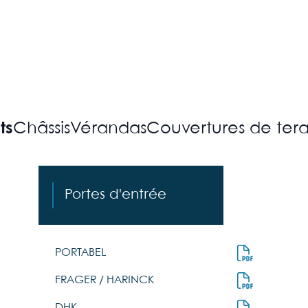
ts
Châssis
Vérandas
Couvertures
Portes d'entrée
PORTABEL
FRAGER / HARINCK
DHK