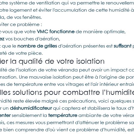
otre système de ventilation qui va permettre le renouvelleme
tre logement et éviter l’accumulation de cette humidité à l’
a, de vos fenêtres.
viter ce problème :
z-vous que votre
VMC fonctionne
de manière optimale,
ez
vos bouches d’aération,
z que le
nombre de grilles
d’aération présentes est
suffisant
p
reté de votre pièce.
fier la qualité de votre isolation
lité de l’isolation de votre véranda peut avoir un impact 
sation. Une mauvaise isolation peut être à l’origine de pont
es de température entre vos vitrages et l’air intérieur ent
les solutions pour combattre l’humidit
umidité reste élevée malgré ces précautions, voici quelques 
er un
déshumidificateur
qui captera et stabilisera le taux d’
nter
sensiblement la
température
ambiante de votre véran
ois, ces mesures vous permettront d’atténuer le problème sans
e bien comprendre d’où vient ce problème d’humidité, est