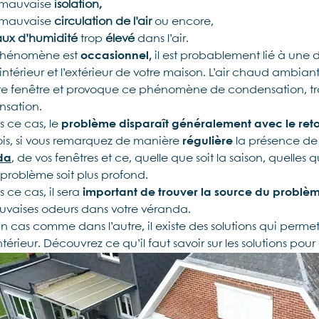
 mauvaise
isolation,
 mauvaise
circulation de l’air
ou encore,
aux d’humidité
trop
élevé
dans l’air.
 phénomène est
occasionnel,
il est probablement lié à une
’intérieur et l’extérieur de votre maison. L’air chaud ambiant
re fenêtre et provoque ce phénomène de condensation, tran
sation.
s ce cas, le
problème disparaît généralement avec le ret
ois, si vous remarquez de manière
régulière
la présence de 
da
, de vos fenêtres et ce, quelle que soit la saison, quelles q
 problème soit plus profond.
 ce cas, il sera
important de trouver la source du problè
vaises odeurs dans votre véranda.
n cas comme dans l’autre, il existe des solutions qui perm
ntérieur. Découvrez ce qu’il faut savoir sur les solutions pou