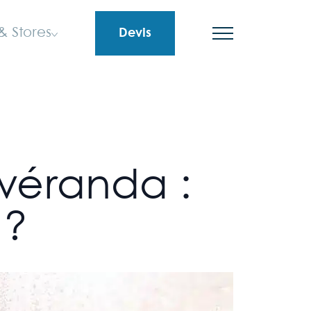
& Stores
Devis
véranda :
 ?