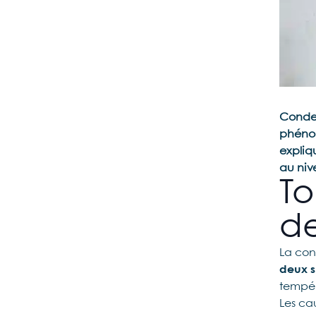
Conden
phénom
expliqu
au niv
To
de
La con
deux s
tempér
Les ca