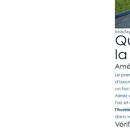
beaufay
Qu
la
Amél
Le pre
d’assu
un fact
Aérez 
l’air 
l’humi
dans vo
Véri