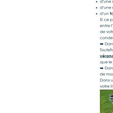
d’une
d’une
d’un
t
Si ce
entre l
de vot
conden
➡️ Dan
Toutef
véran
que le
➡️ Dans
de mau
Dans u
votre i