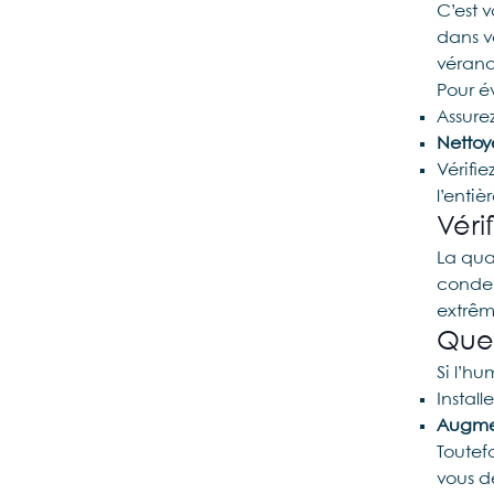
C’est v
dans vo
vérand
Pour é
Assure
Nettoy
Vérifie
l’entiè
Véri
La qua
conden
extrêm
Quel
Si l’h
Install
Augme
Toutef
vous d