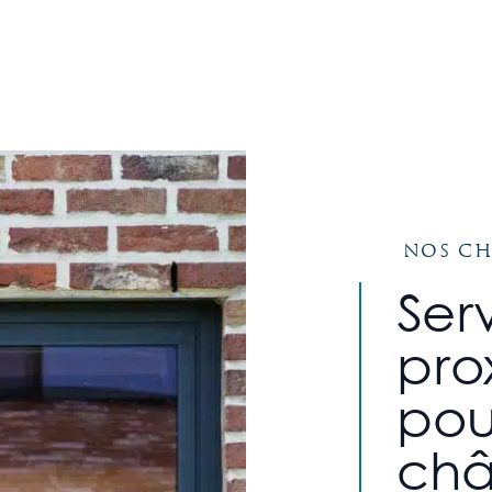
Nos ch
Ser
pro
pou
châ