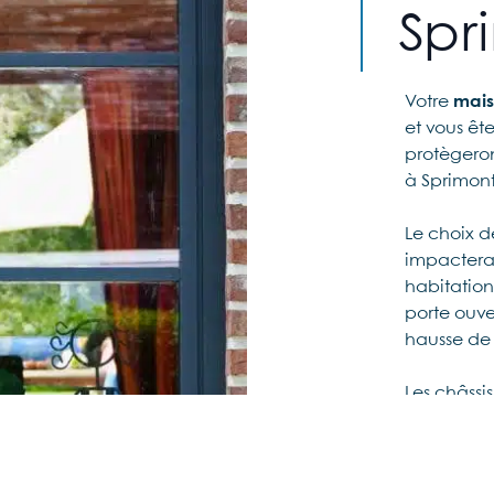
Spr
Votre
mai
et vous êt
protègeron
à Sprimont
Le choix d
impacter
habitation 
porte ouve
hausse de 
Les châssi
premier pla
votre maiso
apparence