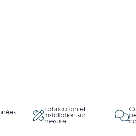
Fabrication et
Co
années
installation sur
pe
mesure
no