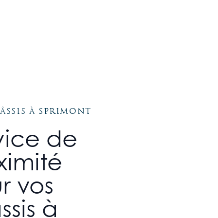
âssis à Sprimont
vice de
ximité
r vos
ssis à