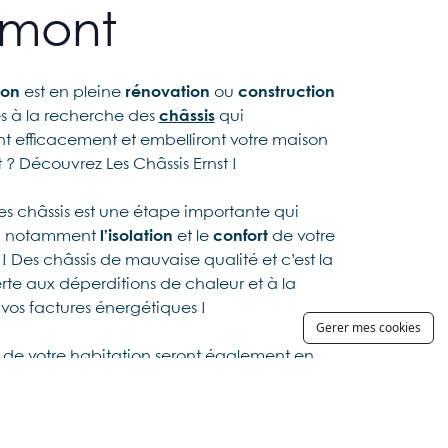
imont
son
est en pleine
rénovation
ou
construction
es à la recherche des
châssis
qui
t efficacement et embelliront votre maison
 ? Découvrez Les Châssis Ernst !
es châssis est une étape importante qui
a notamment
l’isolation
et le
confort
de votre
! Des châssis de mauvaise qualité et c’est la
rte aux déperditions de chaleur et à la
vos factures énergétiques !
Gerer mes cookies
s de votre habitation seront également en
n et l’un des premiers éléments visibles sur
n, il est donc primordial que leur
 vous convienne. Créez la maison qui vous