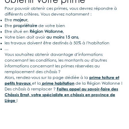
obtenir votre prime
Pour pouvoir obtenir ces primes, vous devrez répondre à
différents critères. Vous devrez notamment :
Etre
majeur
,
Etre
propriétaire
de votre bien
Etre situé en
Région Wallonne
,
Votre bien doit avoir
au moins 15 ans
,
les travaux doivent être destinés à 50% à l’habitation
…
Vous souhaitez obtenir davantage d’informations
concernant les conditions, les montants ou d’autres
informations concernant les primes réservées au
remplacement des châssis ?
Alors, rendez-vous sur la page dédiée à la
prime toiture et
petits travaux
et la
prime habitation
de la Région Wallonne !
Des châssis à remplacer ?
Faites appel au savoir-faire des
Châssis Ernst, votre spécialiste en châssis en province de
Liège
!